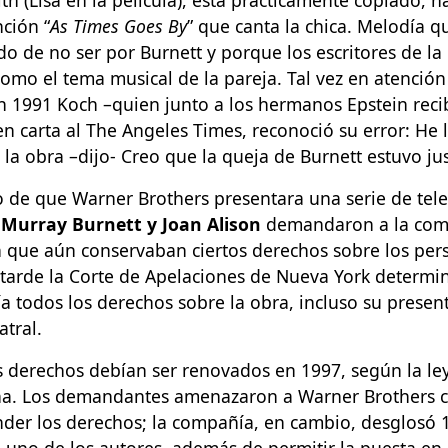
nción “
As Times Goes By
” que canta la chica. Melodía q
do de no ser por Burnett y porque los escritores de la 
mo el tema musical de la pareja. Tal vez en atención
n 1991 Koch –quien junto a los hermanos Epstein reci
en carta al The Angeles Times, reconoció su error: He 
la obra –dijo- Creo que la queja de Burnett estuvo jus
o de que Warner Brothers presentara una serie de tel
,
Murray Burnett y Joan Alison
demandaron a la com
que aún conservaban ciertos derechos sobre los pers
 tarde la Corte de Apelaciones de Nueva York determ
a todos los derechos sobre la obra, incluso su prese
atral.
s derechos debían ser renovados en 1997, según la le
a. Los demandantes amenazaron a Warner Brothers 
ender los derechos; la compañía, en cambio, desglosó 
 uno de los autores, además de permitir la puesta en