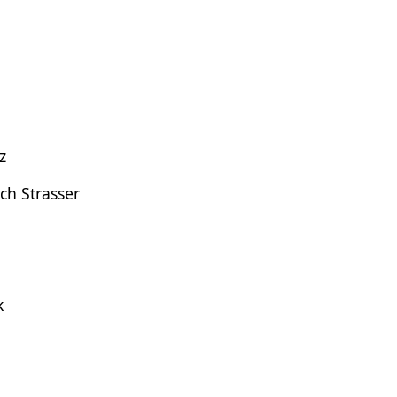
o
z
ch Strasser
k