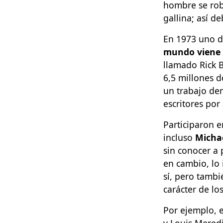
hombre se rob
gallina; así d
En 1973 uno de
mundo viene a
llamado Rick 
6,5 millones d
un trabajo de
escritores por
Participaron 
incluso
Michae
sin conocer a 
en cambio, lo 
sí, pero tambi
carácter de l
Por ejemplo, e
y Louis Meredi