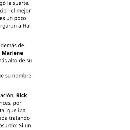
gó la suerte.
cio –el mejor
nes un poco
rgaron a Hal
 además de
n
Marlene
más alto de su
que su nombre
ración,
Rick
nces, por
tal que iba
vida tratando
bsurdo: Si un