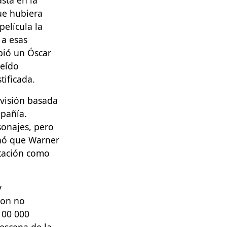
ue hubiera
película la
 a esas
bió un Óscar
leído
tificada.
evisión basada
pañía.
onajes, pero
inó que Warner
ntación como
y
con no
100 000
 escena de la