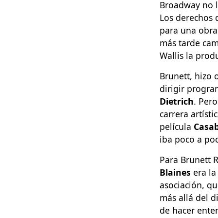
Broadway no le
Los derechos d
para una obra
más tarde cam
Wallis la prod
Brunett, hizo 
dirigir progra
Dietrich
. Per
carrera artíst
película
Casa
iba poco a po
Para Brunett 
Blaines
era la
asociación, qu
más allá del d
de hacer enten