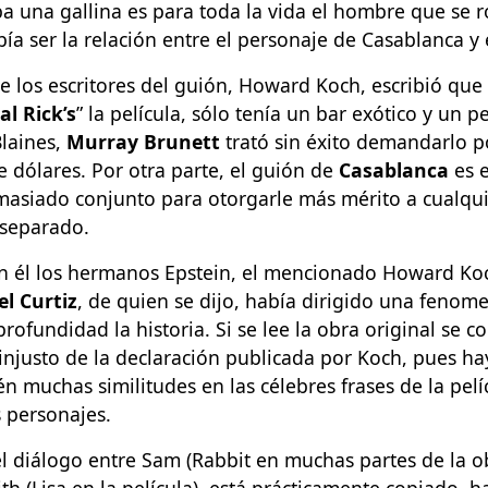
a una gallina es para toda la vida el hombre que se 
ebía ser la relación entre el personaje de Casablanca y 
 los escritores del guión, Howard Koch, escribió que 
l Rick’s
” la película, sólo tenía un bar exótico y un p
Blaines,
Murray Brunett
trató sin éxito demandarlo p
e dólares. Por otra parte, el guión de
Casablanca
es 
masiado conjunto para otorgarle más mérito a cualqui
 separado.
en él los hermanos Epstein, el mencionado Howard Ko
l Curtiz
, de quien se dijo, había dirigido una fenome
profundidad la historia. Si se lee la obra original se 
injusto de la declaración publicada por Koch, pues hay
én muchas similitudes en las célebres frases de la pelíc
os personajes.
l diálogo entre Sam (Rabbit en muchas partes de la ob
th (Lisa en la película), está prácticamente copiado, h