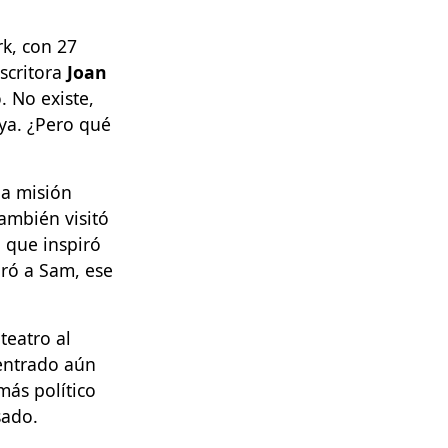
rk, con 27
escritora
Joan
. No existe,
uya. ¿Pero qué
la misión
También visitó
, que inspiró
iró a Sam, ese
teatro al
entrado aún
ás político
sado.