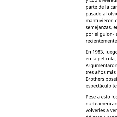
parte de la ca
pasado al olvi
mantuvieron co
semejanzas, e
por el guion- 
recientemente 
En 1983, lueg
en la película
Argumentaron 
tres años más
Brothers poseí
espectáculo te
Pese a esto lo
norteamerican
volverles a v
dólares a cada