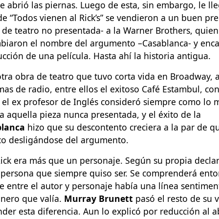
 abrió las piernas. Luego de esta, sin embargo, le lle
e “Todos vienen al Rick’s” se vendieron a un buen pre
 de teatro no presentada- a la Warner Brothers, quie
biaron el nombre del argumento –Casablanca- y enca
ucción de una película. Hasta ahí la historia antigua.
otra obra de teatro que tuvo corta vida en Broadway,
mas de radio, entre ellos el exitoso Café Estambul, co
o el ex profesor de Inglés consideró siempre como lo 
ica aquella pieza nunca presentada, y el éxito de la
blanca
hizo que su descontento creciera a la par de 
co desligándose del argumento.
Rick era más que un personaje. Según su propia decla
 persona que siempre quiso ser. Se comprenderá ento
e entre el autor y personaje había una línea sentimen
inero que valía.
Murray Brunett
pasó el resto de su 
der esta diferencia. Aun lo explicó por reducción al a