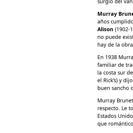
surgió del van
Murray Brun
años cumplidos
Alison
(1902-1
no puede exist
hay de la obra
En 1938 Murra
familiar de tr
la costa sur d
el Rick’s) y d
buen sancho de
Murray Brunett
respecto. Le 
Estados Unido
que romántico 