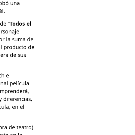
robó una
él.
de “
Todos el
ersonaje
or la suma de
el producto de
era de sus
ch e
nal película
comprenderá,
 diferencias,
ula, en el
ra de teatro)
asta en la