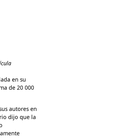
ícula
dada en su
uma de 20 000
sus autores en
io dijo que la
o
adamente