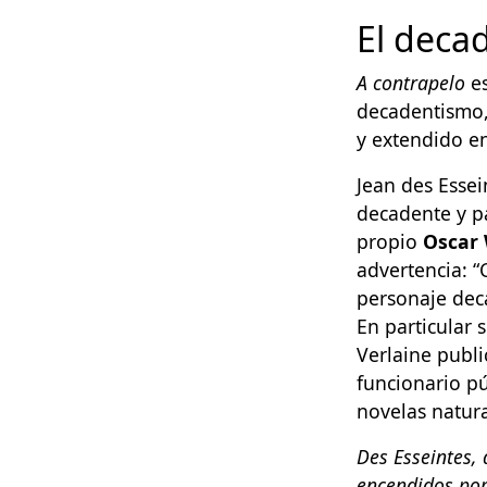
El deca
A contrapelo
es
decadentismo, 
y extendido e
Jean des Essei
decadente y p
propio
Oscar 
advertencia: “
personaje dec
En particular 
Verlaine publ
funcionario pú
novelas natura
Des Esseintes, 
encendidos por 