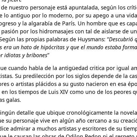
de nuestro personaje está apuntalada, según los críti
e lo antiguo por lo moderno, por su apego a una vida 
ogreso y la algarabía de París. Un hombre que es cap
 pasión por los hidromasajes con tal de aislarse de u
 Según las propias palabras de Huysmans: “
Descubrió q
s era un hato de hipócritas y que el mundo estaba form
r idiotas y bribones
”
ue cuando habla de la antigüedad critica por igual a
rtistas. Su predilección por los siglos depende de la ca
ores o artistas plácidos a su gusto nacieron en esa ép
o en los tiempos de Luis XIV como uno de los peores 
as galas.
ingún detalle que ubique cronológicamente la novela.
 su personaje vive en algún año cercano a su creació
dice admirar a muchos artistas y escritores de su tiem
ue le causan las obras de Odilon Redon ni el respeto 