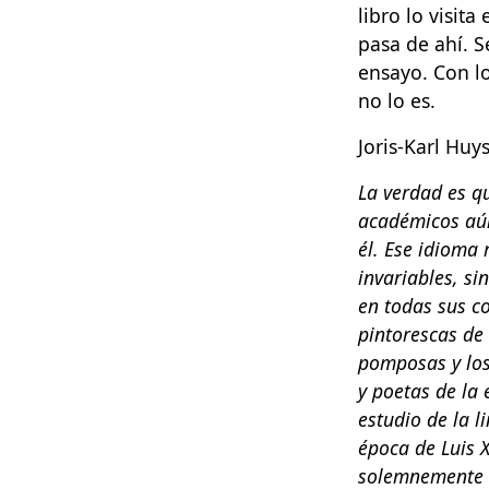
libro lo visit
pasa de ahí. S
ensayo. Con l
no lo es.
Joris-Karl Huy
La verdad es qu
académicos aún
él. Ese idioma 
invariables, si
en todas sus c
pintorescas de
pomposas y los
y poetas de la 
estudio de la l
época de Luis 
solemnemente t