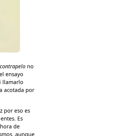
 contrapelo
no
 el ensayo
i llamarlo
da acotada por
z por eso es
entes. Es
 hora de
ismos, aunque