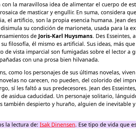
con la maravillosa idea de alimentar el cuerpo de es
rosaica de masticar y engullir. En suma, considera que
a, el artificio, son la propia esencia humana. Jean des
disimula su condición de marioneta, usada para la ex
ensamientos de
Joris-Karl Huysmans
. Des Esseintes,
 su filosofía, él mismo es artificial. Sus ideas, más qu
 de vista imparcial son fumigadas sobre el lector a 
pañadas con una prosa bien hilvanada.
s, como los personajes de sus últimas novelas, vive
 novelas no carecen, no pueden, del colorido del imp
go, sí les faltó a sus predecesores. Jean des Esseintes
 de asidua caducidad. Un personaje solitario, lánguid
s también despierto y huraño, alguien de inevitable 
 la lectura de:
Isak Dinensen
. Ese tipo de vida que e