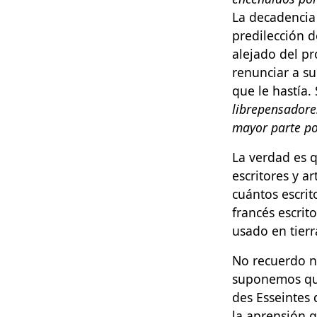
La decadencia 
predilección d
alejado del pr
renunciar a su
que le hastía.
librepensadore
mayor parte po
La verdad es q
escritores y a
cuántos escrit
francés escrit
usado en tierr
No recuerdo n
suponemos que
des Esseintes 
la aprensión q