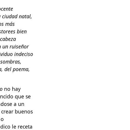
ocente
 ciudad natal,
los más
storees bien
 cabeza
n un ruiseñor
ividuo indeciso
e sombras,
a, del poema,
lo
no hay
vencido que se
ndose a un
n crear buenos
jo
dico le receta