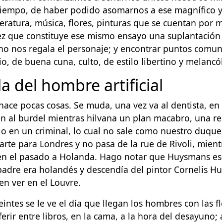
tiempo, de haber podido asomarnos a ese magnífico y
teratura, música, flores, pinturas que se cuentan por 
ez que constituye ese mismo ensayo una suplantación 
no nos regala el personaje; y encontrar puntos comun
io, de buena cuna, culto, de estilo libertino y melancól
a del hombre artificial
hace pocas cosas. Se muda, una vez va al dentista, en
en al burdel mientras hilvana un plan macabro, una re
lo en un criminal, lo cual no sale como nuestro duqu
arte para Londres y no pasa de la rue de Rivoli, mien
 en el pasado a Holanda. Hago notar que Huysmans es
padre era holandés y descendía del pintor Cornelis H
en ver en el Louvre.
eintes se le ve el día que llegan los hombres con las fl
erir entre libros, en la cama, a la hora del desayuno; a