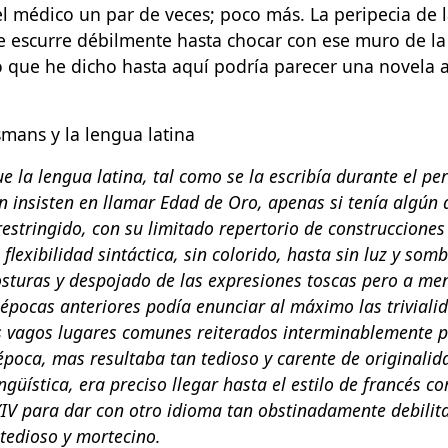
a el médico un par de veces; poco más. La peripecia de 
e escurre débilmente hasta chocar con ese muro de la
o que he dicho hasta aquí podría parecer una novela 
smans y la lengua latina
e la lengua latina, tal como se la escribía durante el pe
 insisten en llamar Edad de Oro, apenas si tenía algún 
restringido, con su limitado repertorio de construcciones
n flexibilidad sintáctica, sin colorido, hasta sin luz y so
osturas y despojado de las expresiones toscas pero a m
 épocas anteriores podía enunciar al máximo las triviali
 vagos lugares comunes reiterados interminablemente po
época, mas resultaba tan tedioso y carente de originalid
ingüística, era preciso llegar hasta el estilo de francés co
XIV para dar con otro idioma tan obstinadamente debilit
edioso y mortecino.