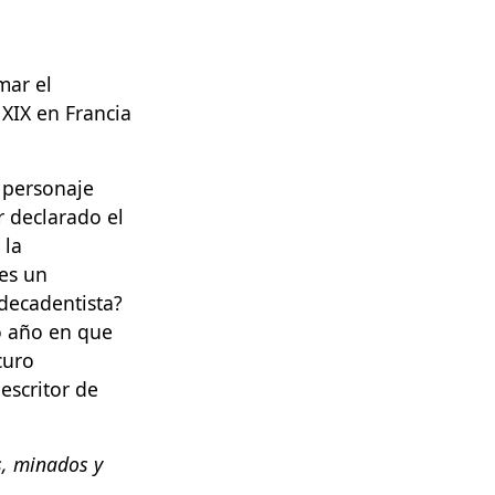
mar el
 XIX en Francia
e personaje
r declarado el
 la
tes un
decadentista?
mo año en que
curo
escritor de
s, minados y