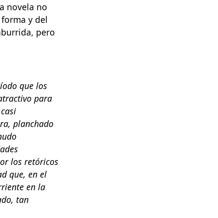
la novela no
 forma y del
aburrida, pero
ríodo que los
atractivo para
 casi
mbra, planchado
enudo
dades
r los retóricos
ad que, en el
rriente en la
ado, tan