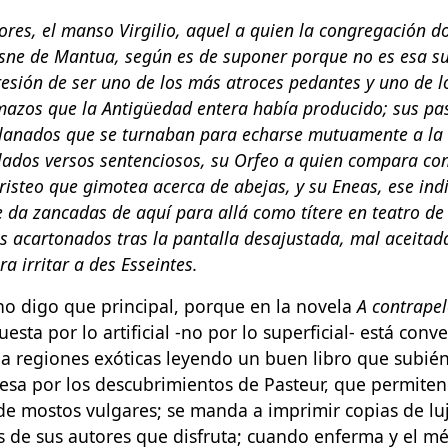
ores, el manso Virgilio, aquel a quien la congregación d
sne de Mantua, según es de suponer porque no es esa su
resión de ser uno de los más atroces pedantes y uno de 
mazos que la Antigüedad entera había producido; sus pa
lanados que se turnaban para echarse mutuamente a la
lados versos sentenciosos, su Orfeo a quien compara co
risteo que gimotea acerca de abejas, y su Eneas, ese ind
e da zancadas de aquí para allá como títere en teatro d
s acartonados tras la pantalla desajustada, mal aceitad
 irritar a des Esseintes.
no digo que principal, porque en la novela
A contrape
esta por lo artificial -no por lo superficial- está con
a a regiones exóticas leyendo un buen libro que subié
resa por los descubrimientos de Pasteur, que permite
 de mostos vulgares; se manda a imprimir copias de lu
 de sus autores que disfruta; cuando enferma y el mé