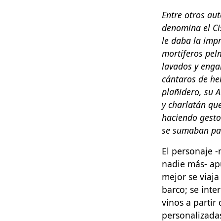
Entre otros aut
denomina el Ci
le daba la imp
mortíferos pel
lavados y enga
cántaros de he
plañidero, su A
y charlatán qu
haciendo gesto
se sumaban para
El personaje -
nadie más- apu
mejor se viaj
barco; se inte
vinos a partir
personalizadas