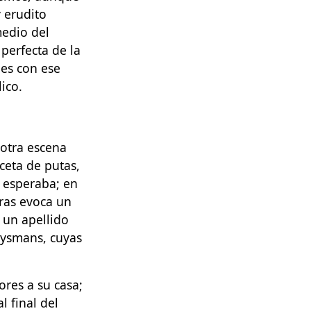
 erudito
medio del
perfecta de la
es con ese
ico.
 otra escena
ceta de putas,
e esperaba; en
tras evoca un
 un apellido
uysmans, cuyas
ores a su casa;
l final del