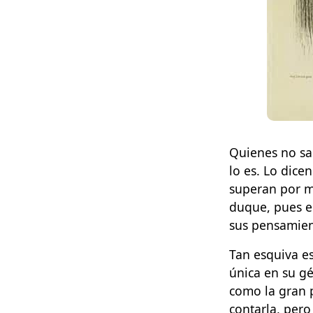
Quienes no sa
lo es. Lo dice
superan por mu
duque, pues el
sus pensamient
Tan esquiva es
única en su gé
como la gran p
contarla, per