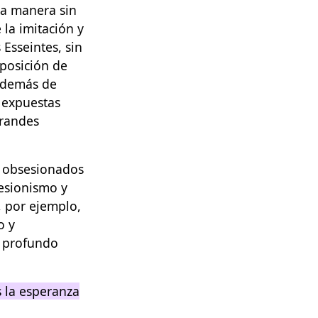
ta manera sin
 la imitación y
 Esseintes, sin
posición de
 además de
e expuestas
grandes
n obsesionados
resionismo y
, por ejemplo,
o y
y profundo
s la esperanza