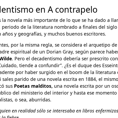
dentismo en A contrapelo
 la novela más importante de lo que se ha dado a lla
periodo de la literatura nombrado a finales del siglo
n años y geografías, y muchos buenos escritores.
ntes, por la misma regla, se considera el arquetipo d
adre espiritual de un Dorian Gray, según parece habe
Wilde
. Pero el decadentismo debería ser prescrito con
Cuidado, tiende a confundir”. ¿Es el duque des Essein
adente por haber surgido en el boom de la literatura 
si sales parido de una novela escrita en 1884, el mis
icó sus
Poetas malditos,
una novela escrita por un os
blico del ministerio del interior y hasta ese momento 
listas, o sea, aburridas.
quien en realidad sólo se interesaba en libros enfermizo
la fiebre