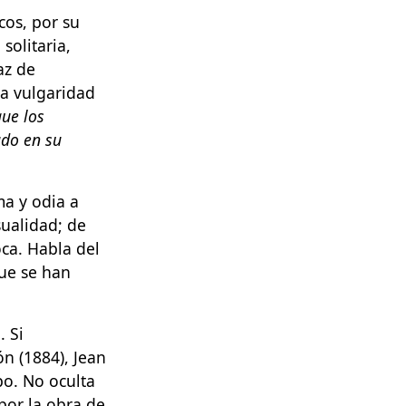
cos, por su
solitaria,
az de
na vulgaridad
ue los
ado en su
ma y odia a
sualidad; de
oca. Habla del
que se han
 Si
n (1884), Jean
po. No oculta
por la obra de