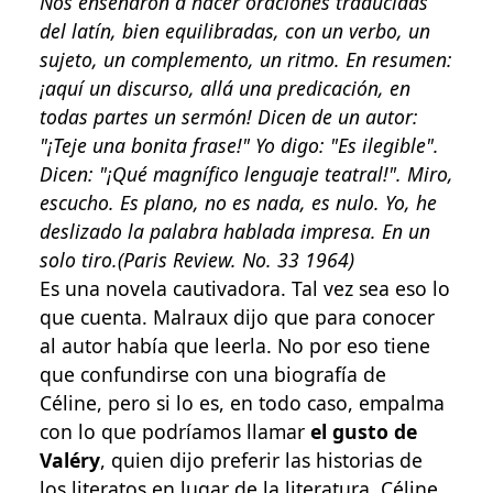
Nos enseñaron a hacer oraciones traducidas
del latín, bien equilibradas, con un verbo, un
sujeto, un complemento, un ritmo. En resumen:
¡aquí un discurso, allá una predicación, en
todas partes un sermón! Dicen de un autor:
"¡Teje una bonita frase!" Yo digo: "Es ilegible".
Dicen: "¡Qué magnífico lenguaje teatral!". Miro,
escucho. Es plano, no es nada, es nulo. Yo, he
deslizado la palabra hablada impresa. En un
solo tiro.
(Paris Review. No. 33 1964)
Es una novela cautivadora. Tal vez sea eso lo
que cuenta. Malraux dijo que para conocer
al autor había que leerla. No por eso tiene
que confundirse con una biografía de
Céline, pero si lo es, en todo caso, empalma
con lo que podríamos llamar
el gusto de
Valéry
, quien dijo preferir las historias de
los literatos en lugar de la literatura. Céline